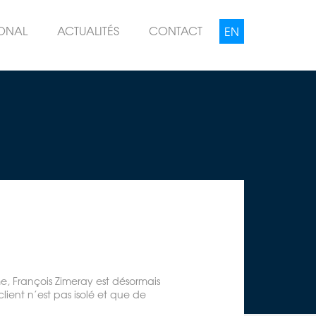
IONAL
ACTUALITÉS
CONTACT
e, François Zimeray est désormais
lient n’est pas isolé et que de