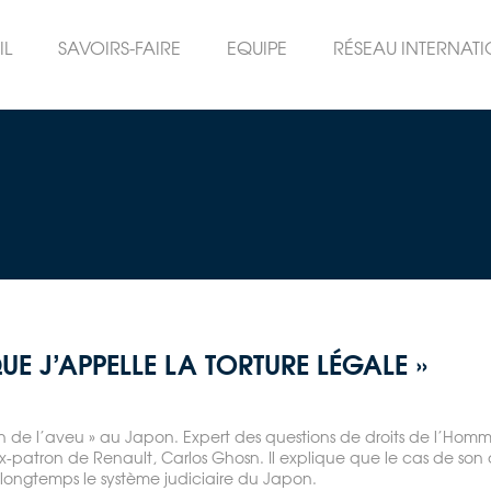
IL
SAVOIRS-FAIRE
EQUIPE
RÉSEAU INTERNAT
UE J’APPELLE LA TORTURE LÉGALE »
on de l’aveu » au Japon. Expert des questions de droits de l’Homm
x-patron de Renault, Carlos Ghosn. Il explique que le cas de son c
ngtemps le système judiciaire du Japon.