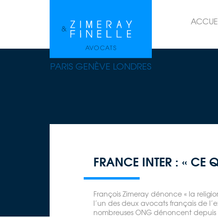
ACCUE
PARIS GENÈVE LONDRES
FRANCE INTER : « CE Q
François Zimeray dénonce « la religi
l’un des deux avocats français de l’e
nombreuses ONG dénoncent depuis lo