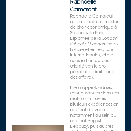
Raphaelle
Camarcat
Raphaëlle Camarcat
est étudiante en master
de droit économique à
Sciences Po Paris.
Diplômée de la
London
School of Economics
en
histoire et en relations
internationales, elle a
construit un parcours
orienté vers le droit
pénal et le droit pénal
des affaires.
Elle a approfondi ses
connaissances dans ces
matières à travers
plusieurs expériences en
cabinet d’avocats,
notamment au sein du
cabinet August
Debouzy, puis auprès