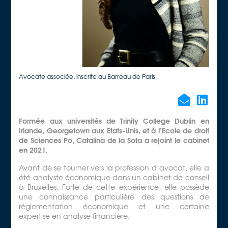
Avocate associée, inscrite au Barreau de Paris
Formée aux universités de Trinity College Dublin en
Irlande, Georgetown aux Etats-Unis, et à l’Ecole de droit
de Sciences Po, Catalina de la Sota a rejoint le cabinet
en 2021.
Avant de se tourner vers la profession d’avocat, elle a
été analyste économique dans un cabinet de conseil
à Bruxelles. Forte de cette expérience, elle possède
une connaissance particulière des questions de
réglementation économique et une certaine
expertise en analyse financière.