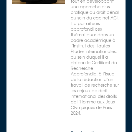
tout en développant
une approche plus
pratique du droit pénal
au sein du cabinet ACI.
Il a par ailleurs
approfondi ces
thématiques dans un
cadre académique à
l’Institut des Hautes
Études Internationales,
au sein duquel il a
obtenu le Certificat de
Recherche
Approfondie, à l’issue
de la rédaction d’un
travail de recherche sur
les enjeux de droit
international des droits
de l’Homme aux Jeux
Olympiques de Paris
2024.