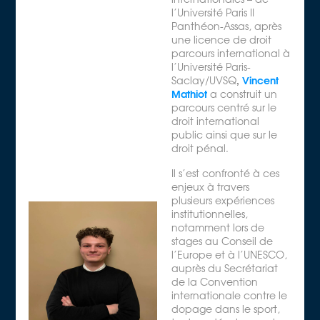
l’Université Paris II
Panthéon-Assas, après
une licence de droit
parcours international à
l’Université Paris-
,
Vincent
Saclay/UVSQ
Mathiot
a construit un
parcours centré sur le
droit international
public ainsi que sur le
droit pénal.
Il s’est confronté à ces
enjeux à travers
plusieurs expériences
institutionnelles,
notamment lors de
stages au Conseil de
l’Europe et à l’UNESCO,
auprès du Secrétariat
de la Convention
internationale contre le
dopage dans le sport,