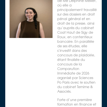
de Me Delphine Meillet,
où elle a
principalement travaillé
sur des dossiers en droit
pénal général et en
droit de la presse, ainsi
qu’auprès du cabinet
Coat Haut de Sigy de
Roux, en contentieux
bancaire. En parallèle
de ses études, elle
s’investit dans des
concours de plaidoirie,
étant finaliste du
concours de la
Comparution
Immédiate de 2026
organisé par Sciences
Po Paris avec le soutien
du cabinet Temime &
Associés.
Forte d’une première
formation en finance et