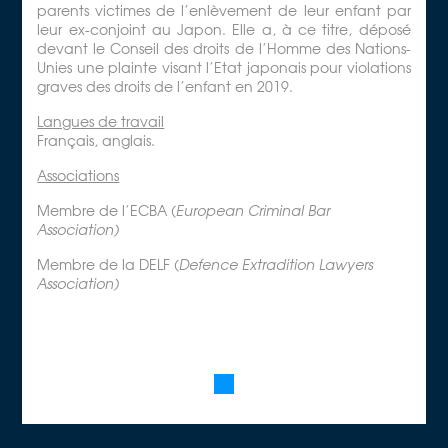
parents victimes de l’enlèvement de leur enfant par
leur ex-conjoint au Japon. Elle a, à ce titre, déposé
devant le Conseil des droits de l’Homme des Nations-
Unies une plainte visant l’Etat japonais pour violations
graves des droits de l’enfant en 2019.
Langues de travail
Français, anglais.
Associations
Membre de l’ECBA (
European Criminal Bar
Association)
Membre de la DELF (
Defence Extradition Lawyers
Association)