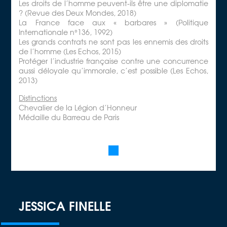
Les droits de l’homme peuvent-ils être une diplomatie
? (Revue des Deux Mondes, 2018)
La France face aux « barbares » (Politique
Internationale n°136, 1992)
Les grands contrats ne sont pas les ennemis des droits
de l’homme (Les Echos, 2015)
Protéger l’industrie française contre une concurrence
aussi déloyale qu’immorale, c’est possible (Les Echos,
2013)
Distinctions
Chevalier de la Légion d’Honneur
Médaille du Barreau de Paris
JESSICA FINELLE