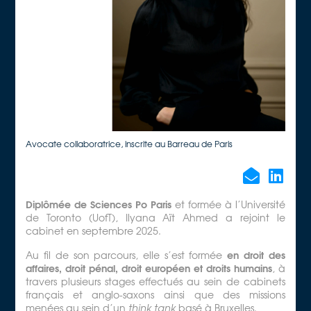
Avocate collaboratrice, inscrite au Barreau de Paris
Diplômée de Sciences Po Paris
et formée à l’Université
de Toronto (UofT), Ilyana Aït Ahmed a rejoint le
cabinet en septembre 2025.
en droit des
Au fil de son parcours, elle s’est formée
affaires, droit pénal, droit européen et droits humains
, à
travers plusieurs stages effectués au sein de cabinets
français et anglo-saxons ainsi que des missions
menées au sein d’un
think tank
basé à Bruxelles.