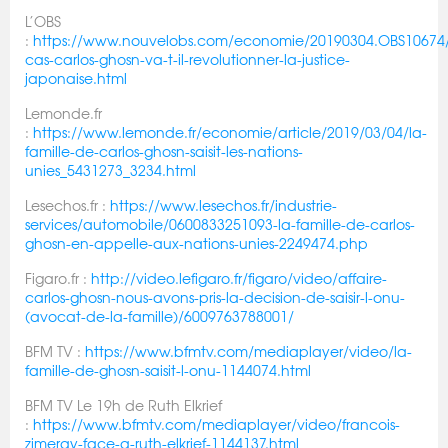
L’OBS
:
https://www.nouvelobs.com/economie/20190304.OBS10674/
cas-carlos-ghosn-va-t-il-revolutionner-la-justice-
japonaise.html
Lemonde.fr
:
https://www.lemonde.fr/economie/article/2019/03/04/la-
famille-de-carlos-ghosn-saisit-les-nations-
unies_5431273_3234.html
Lesechos.fr :
https://www.lesechos.fr/industrie-
services/automobile/0600833251093-la-famille-de-carlos-
ghosn-en-appelle-aux-nations-unies-2249474.php
Figaro.fr :
http://video.lefigaro.fr/figaro/video/affaire-
carlos-ghosn-nous-avons-pris-la-decision-de-saisir-l-onu-
(avocat-de-la-famille)/6009763788001/
BFM TV :
https://www.bfmtv.com/mediaplayer/video/la-
famille-de-ghosn-saisit-l-onu-1144074.html
BFM TV Le 19h de Ruth Elkrief
:
https://www.bfmtv.com/mediaplayer/video/francois-
zimeray-face-a-ruth-elkrief-1144137.html