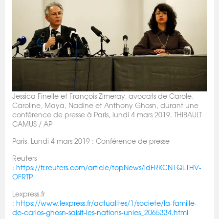
Jessica Finelle et François Zimeray, avocats de Carole,
Caroline, Maya, Nadine et Anthony Ghosn, durant une
conférence de presse à Paris, lundi 4 mars 2019. THIBAULT
CAMUS / AP
Paris, Lundi 4 mars 2019 : Conférence de presse
Reuters
:
https://fr.reuters.com/article/topNews/idFRKCN1QL1HV-
OFRTP
Lexpress.fr
:
https://www.lexpress.fr/actualites/1/societe/la-famille-
de-carlos-ghosn-saisit-les-nations-unies_2065334.html