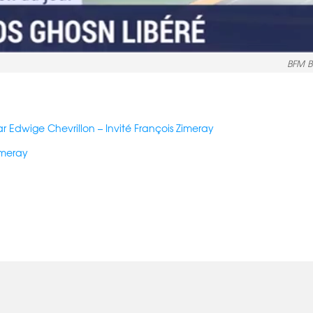
BFM B
r Edwige Chevrillon – Invité François Zimeray
Zimeray