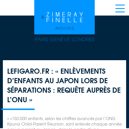
PARIS GENÈVE LONDRES
LEFIGARO.FR : « ENLÈVEMENTS
D’ENFANTS AU JAPON LORS DE
SÉPARATIONS : REQUÊTE AUPRÈS DE
L’ONU »
« «150.000 enfants, selon les chiffres avancés par l’ONG
Kizuna Child-Parent Reunion, sont enlevés chaque année