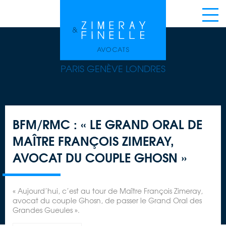
PARIS GENÈVE LONDRES
BFM/RMC : « LE GRAND ORAL DE
MAÎTRE FRANÇOIS ZIMERAY,
AVOCAT DU COUPLE GHOSN »
« Aujourd’hui, c’est au tour de Maître François Zimeray,
avocat du couple Ghosn, de passer le Grand Oral des
Grandes Gueules ».