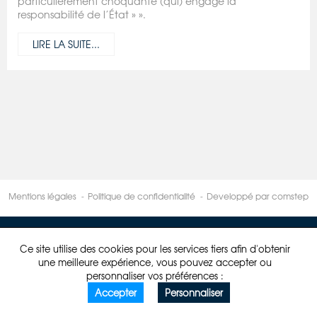
particulièrement choquante (qui) engage la
responsabilité de l’État » ».
LIRE LA SUITE...
Mentions légales
Politique de confidentialité
Developpé par comstep
Ce site utilise des cookies pour les services tiers afin d'obtenir
une meilleure expérience, vous pouvez accepter ou
personnaliser vos préférences :
Accepter
Personnaliser