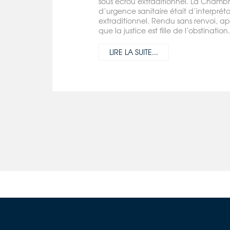
sous écrou extraditionnel. La Chambre 
d’urgence sanitaire était d’interpréta
extraditionnel. Rendu sans renvoi, ap
que la justice est fille de l’obstination.
LIRE LA SUITE...