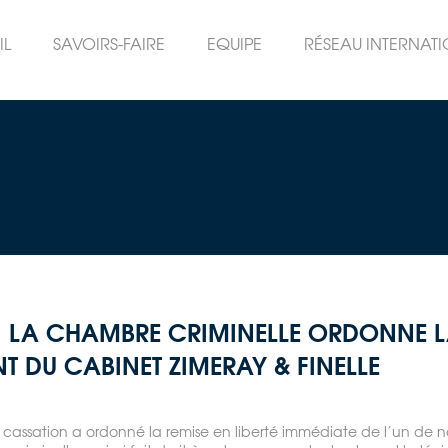
IL
SAVOIRS-FAIRE
EQUIPE
RÉSEAU INTERNAT
: LA CHAMBRE CRIMINELLE ORDONNE L
T DU CABINET ZIMERAY & FINELLE
e cassation a ordonné la remise en liberté immédiate de l’un de n