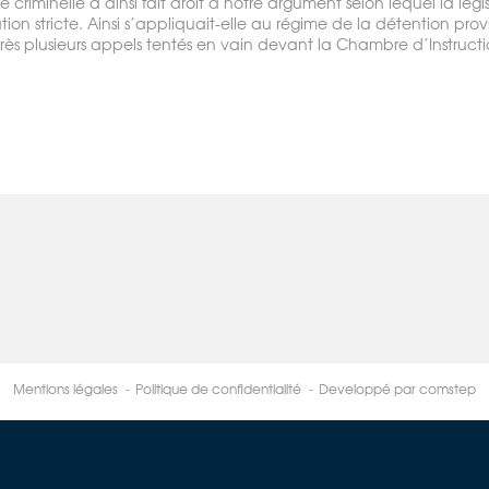
criminelle a ainsi fait droit à notre argument selon lequel la législ
tion stricte. Ainsi s’appliquait-elle au régime de la détention prov
rès plusieurs appels tentés en vain devant la Chambre d’Instructi
Mentions légales
Politique de confidentialité
Developpé par comstep