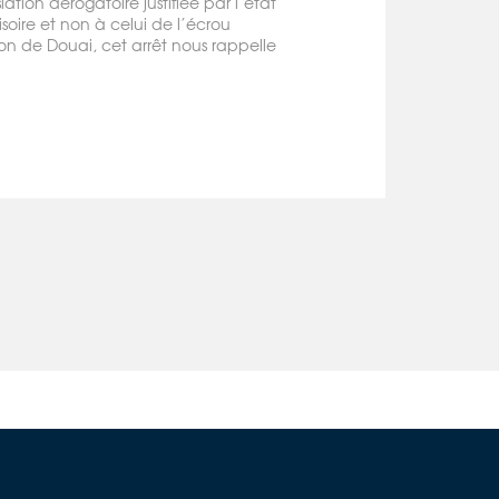
ation dérogatoire justifiée par l’état
isoire et non à celui de l’écrou
on de Douai, cet arrêt nous rappelle