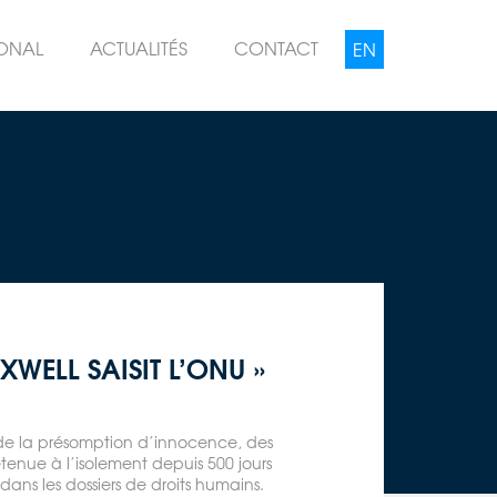
IONAL
ACTUALITÉS
CONTACT
XWELL SAISIT L’ONU »
t de la présomption d’innocence, des
tenue à l’isolement depuis 500 jours
dans les dossiers de droits humains.