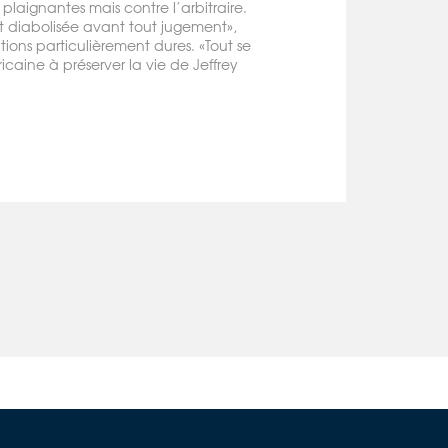
plaignantes mais contre l’arbitraire.
 diabolisée avant tout jugement»,
tions particulièrement dures. «Tout se
caine à préserver la vie de Jeffrey