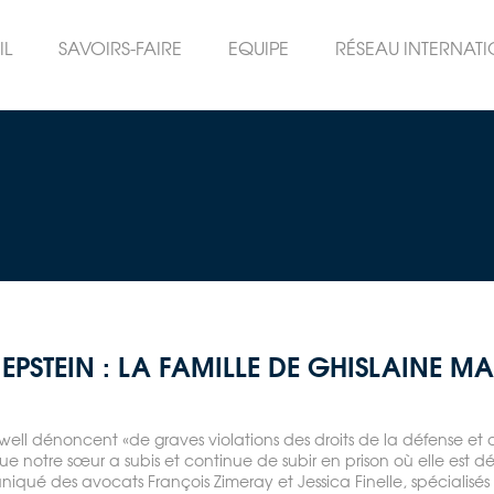
IL
SAVOIRS-FAIRE
EQUIPE
RÉSEAU INTERNAT
 EPSTEIN : LA FAMILLE DE GHISLAINE MA
axwell dénoncent «de graves violations des droits de la défense e
e notre sœur a subis et continue de subir en prison où elle est dé
iqué des avocats François Zimeray et Jessica Finelle, spécialisés 