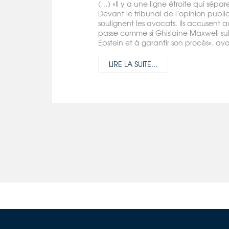
(…) «Il y a une ligne étroite qui sépa
Devant le tribunal de l’opinion pub
soulignent les avocats. Ils accusent a
passe comme si Ghislaine Maxwell sub
Epstein et à garantir son procès», ava
LIRE LA SUITE...