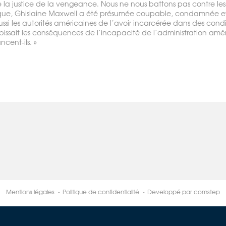
re la justice de la vengeance. Nous ne nous battons pas contre les 
lique, Ghislaine Maxwell a été présumée coupable, condamnée et
ussi les autorités américaines de l’avoir incarcérée dans des condi
issait les conséquences de l’incapacité de l’administration améri
ncent-ils. »
Mentions légales
Politique de confidentialité
Developpé par comstep