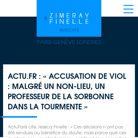
PARIS GENÈVE LONDRES
ACTU.FR : « ACCUSATION DE VIOL
: MALGRÉ UN NON-LIEU, UN
PROFESSEUR DE LA SORBONNE
DANS LA TOURMENTE »
ActuParis cite Jessica Finelle : « Ces décisions n’ont pas
été rendues au bénéfice du doute, mais parce que ces