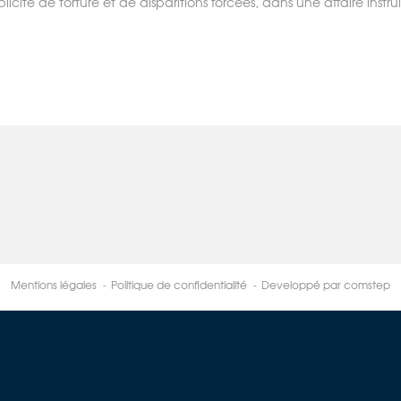
cité de torture et de disparitions forcées, dans une affaire instr
Mentions légales
Politique de confidentialité
Developpé par comstep