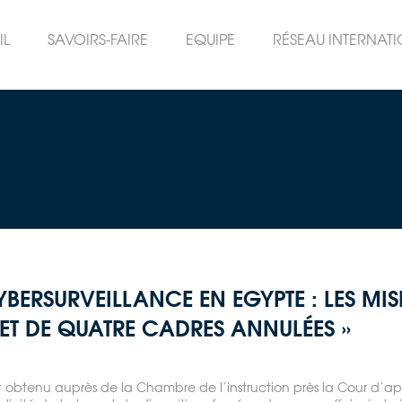
IL
SAVOIRS-FAIRE
EQUIPE
RÉSEAU INTERNAT
CYBERSURVEILLANCE EN EGYPTE : LES MI
ET DE QUATRE CADRES ANNULÉES »
nt obtenu auprès de la Chambre de l’instruction près la Cour d’app