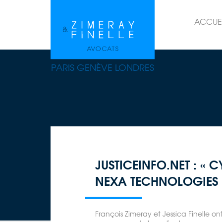
ACCUE
PARIS GENÈVE LONDRES
JUSTICEINFO.NET : « 
NEXA TECHNOLOGIES 
François Zimeray et Jessica Finelle o