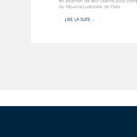
en examen de leur cliente pour compli
du tribunal judiciaire de Paris.
LIRE LA SUITE...