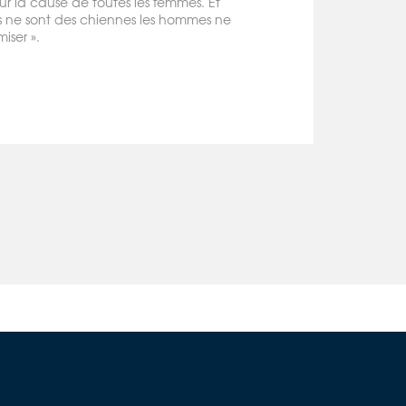
our la cause de toutes les femmes. Et
s ne sont des chiennes les hommes ne
iser ».