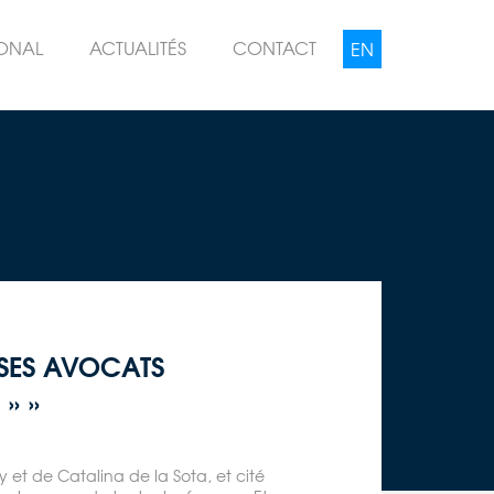
IONAL
ACTUALITÉS
CONTACT
 SES AVOCATS
» »
y et de Catalina de la Sota, et cité