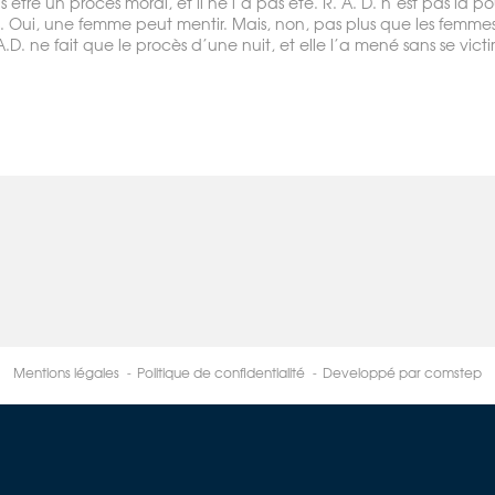
 être un procès moral, et il ne l’a pas été. R. A. D. n’est pas là p
. Oui, une femme peut mentir. Mais, non, pas plus que les femme
.D. ne fait que le procès d’une nuit, et elle l’a mené sans se victim
Mentions légales
Politique de confidentialité
Developpé par comstep