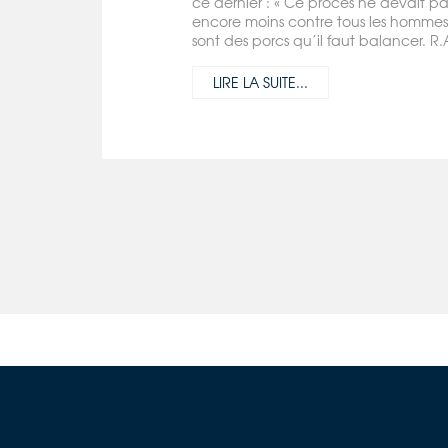
ce dernier : « Ce procès ne devait pas
encore moins contre tous les hommes
sont des porcs qu’il faut balancer. R.A
LIRE LA SUITE...