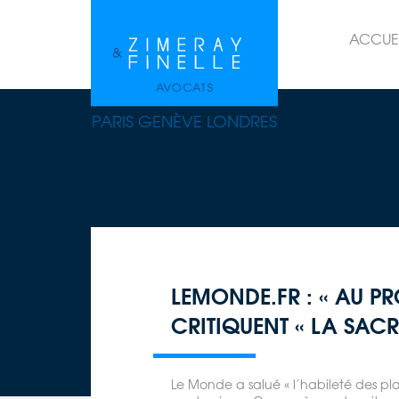
ACCUE
PARIS GENÈVE LONDRES
LEMONDE.FR : « AU P
CRITIQUENT « LA SACR
Le Monde a salué « l’habileté des pla