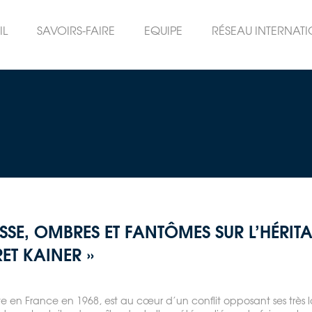
IL
SAVOIRS-FAIRE
EQUIPE
RÉSEAU INTERNAT
ISSE, OMBRES ET FANTÔMES SUR L’HÉRIT
ET KAINER »
 en France en 1968, est au cœur d’un conflit opposant ses très loin