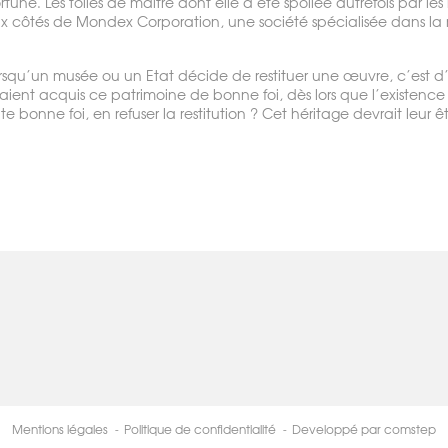
tune. Les toiles de maître dont elle a été spoliée autrefois par le
ux côtés de Mondex Corporation, une société spécialisée dans la r
orsqu’un musée ou un Etat décide de restituer une œuvre, c’est 
nt acquis ce patrimoine de bonne foi, dès lors que l’existence d
ute bonne foi, en refuser la restitution ? Cet héritage devrait leur
Mentions légales
Politique de confidentialité
Developpé par comstep