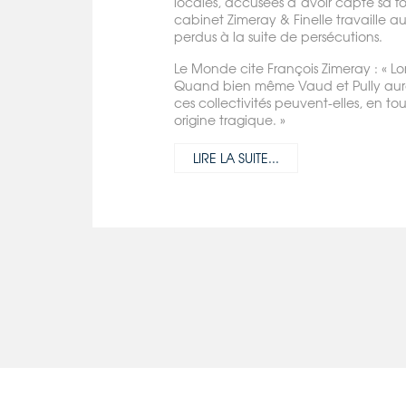
locales, accusées d’avoir capté sa for
cabinet Zimeray & Finelle travaille a
perdus à la suite de persécutions.
Le Monde cite François Zimeray : « L
Quand bien même Vaud et Pully auraie
ces collectivités peuvent-elles, en to
origine tragique. »
LIRE LA SUITE...