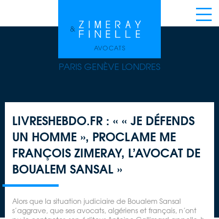
PARIS GENÈVE LONDRES
LIVRESHEBDO.FR : « « JE DÉFENDS
UN HOMME », PROCLAME ME
FRANÇOIS ZIMERAY, L’AVOCAT DE
BOUALEM SANSAL »
Alors que la situation judiciaire de Boualem Sansal
s’aggrave, que ses avocats, algériens et français, n’ont