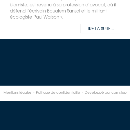
islamiste, est revenu à sa profession d’avocat, où il
défend l’écrivain Boualem Sansal et le militant
écologiste Paul Watson ».
LIRE LA SUITE...
Mentions légales
Politique de confidentialité
Developpé par comstep