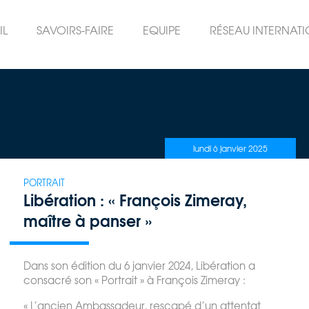
IL
SAVOIRS-FAIRE
EQUIPE
RÉSEAU INTERNAT
lundi 6 janvier 2025
PORTRAIT
Libération : « François Zimeray,
maître à panser »
Dans son édition du 6 janvier 2024, Libération a
consacré son « Portrait » à François Zimeray :
« L’ancien Ambassadeur, rescapé d’un attentat