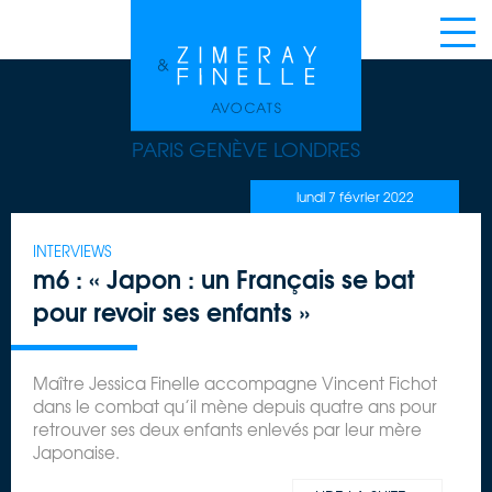
<<
>>
PARIS GENÈVE LONDRES
lundi 7 février 2022
INTERVIEWS
m6 : « Japon : un Français se bat
pour revoir ses enfants »
Maître Jessica Finelle accompagne Vincent Fichot
dans le combat qu’il mène depuis quatre ans pour
retrouver ses deux enfants enlevés par leur mère
Japonaise.