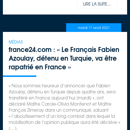
LIRE LA SUITE...
mardi 17 août 2021
MÉDIAS
france24.com : « Le Français Fabien
Azoulay, détenu en Turquie, va être
rapatrié en France »
« Nous sommes heureux d’annoncer que Fabien
Azoulay, détenu en Turquie depuis quatre ans, sera
transféré en France aujourd’hui [mardi] », ont
déclaré Maître Carole-Olivia Montenot et Maître
François Zimeray dans un communiqué, saluant
« l’aboutissement d’un long combat dans lequel la
mobilisation de l’opinion publique aura été décisive »
(…).