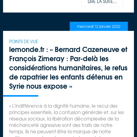
LIRE LA SUITE...
mercredi 12 janvier 2022
POINTS DE VUE
lemonde.fr : « Bernard Cazeneuve et
François Zimeray : Par-delà les
considérations humanitaires, le refus
de rapatrier les enfants détenus en
Syrie nous expose »
« L’indifférence à la dignité humaine, le recul des
principes essentiels, la confusion générale et, sur les
réseaux sociaux, la libération décomplexée de la
méchanceté agressive sont des traits de notre
temps. Ils ne peuvent être la marque de notre