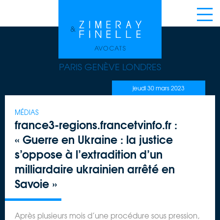
<
>>
PARIS GENÈVE LONDRES
jeudi 30 mars 2023
MÉDIAS
france3-regions.francetvinfo.fr :
« Guerre en Ukraine : la justice
s’oppose à l’extradition d’un
milliardaire ukrainien arrêté en
Savoie »
Après plusieurs mois d’une procédure sous pression,