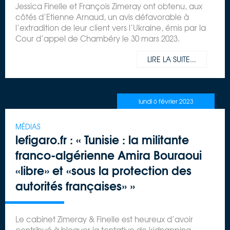
Jessica Finelle et François Zimeray ont obtenu, aux
côtés d’Etienne Arnaud, un avis défavorable à
l’extradition de leur client vers l’Ukraine, émis par la
Cour d’appel de Chambéry le 30 mars 2023.
LIRE LA SUITE...
lundi 6 février 2023
MÉDIAS
lefigaro.fr : « Tunisie : la militante
franco-algérienne Amira Bouraoui
«libre» et «sous la protection des
autorités françaises» »
Le cabinet Zimeray & Finelle est heureux d’avoir